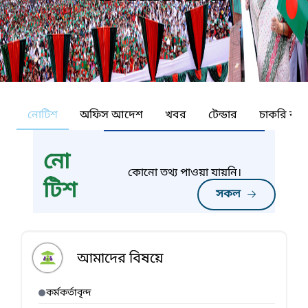
নোটিশ
অফিস আদেশ
খবর
টেন্ডার
চাকরি কর্ন
নো
কোনো তথ্য পাওয়া যায়নি।
টিশ
সকল
আমাদের বিষয়ে
কর্মকর্তাবৃন্দ