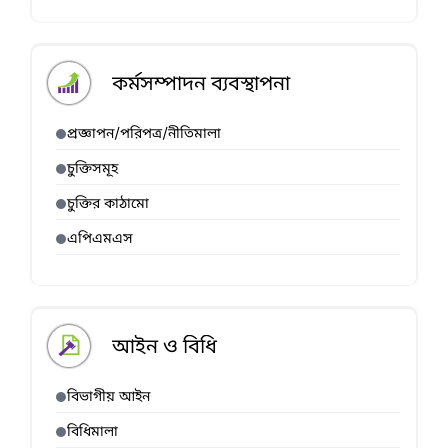
কর্মসম্পাদন ব্যবস্থাপনা
প্রজ্ঞাপন/পরিপত্র/নীতিমালা
চুক্তিসমূহ
চুক্তির কাঠামো
এপিএমএস
আইন ও বিধি
বিভাগীয় আইন
বিধিমালা